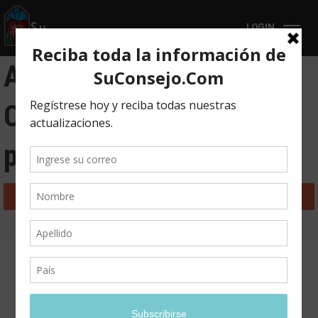
LOGIN
Abuso Sexual Infantil
Capítulo 6: Raíz del
problema
Back to Course