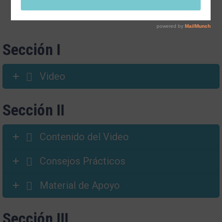
Sección I
Video
Sección II
Contenido del Video
Consejos Prácticos
Material de Apoyo
Sección III