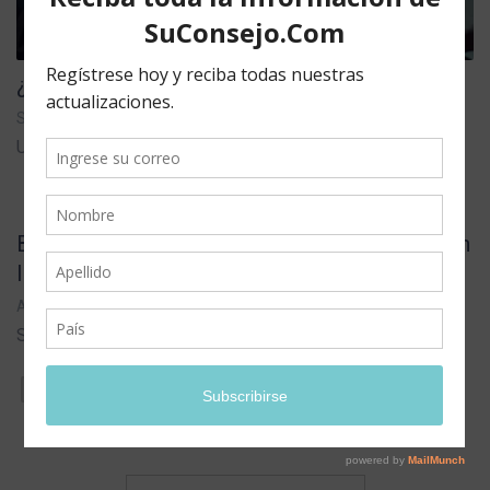
¿Sabe Qué Es Aconsejar?
SEPTIEMBRE 08,2017 /
BLOG
/ 0 COMMENTS
Un consejo basado en la verdad bíblica ¿Con...
Bienvenid@ a nuestros cursos de consejería en
linea
AGOSTO 01,2017 /
NOTICIAS
/ 0 COMMENTS
SuConsejo.com Un sitio donde aprenderá los...
PAGE 17 OF 17
« FIRST
‹ PREVIOUS
13
14
15
16
17