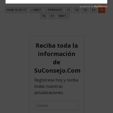
PAGE 15 OF 17
« FIRST
‹ PREVIOUS
11
12
13
14
15
16
17
NEXT ›