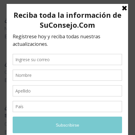
¿Cuáles son las causas de la ira?
NOVIEMBRE 03,2017 /
BLOG
/ 1 COMMENTS
En cualquier parte del mundo los incendios...
¿Tiene Dios una respuesta para la depresión?
OCTUBRE 27,2017 /
BLOG
/ 0 COMMENTS
EL 20 de junio del 2001, toda ciudad, país y el...
¿Sabía usted que la violencia doméstica no
solo es física?
OCTUBRE 20,2017 /
BLOG
/ 0 COMMENTS
Es indudable que tanto el hombre como la mujer...