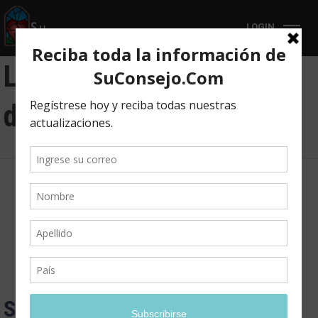
LOGIN
Luto Capítulo 5: Causas
del Luto 2
Sección I