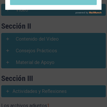
Video
Sección II
Contenido del Video
Consejos Prácticos
Material de Apoyo
Sección III
Actividades y Reflexiones
Los archivos adjuntos
1