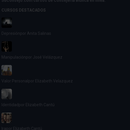
SuConsejo.com cursos de Consejería Bíblica en linea.
CURSOS DESTACADOS
Depresión
por Anita Salinas
Manipulación
por José Velázquez
Valor Personal
por Elizabeth Velazquez
Identidad
por Elizabeth Cantú
Ira
por Elizabeth Cantú