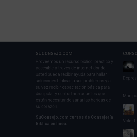
SUCONSEJO.COM
CURSO
Proveemos un recurso bíblico, práctico y
accesible a través de internet donde
usted pueda recibir ayuda para hallar
Depres
soluciones bíblicas a sus problemas y a
su vez recibir capacitación básica para
discipular y confortar a aquellos que
Manipu
están necesitando sanar las heridas de
su corazón.
SuConsejo.com cursos de Consejería
Valor P
Bíblica en linea.