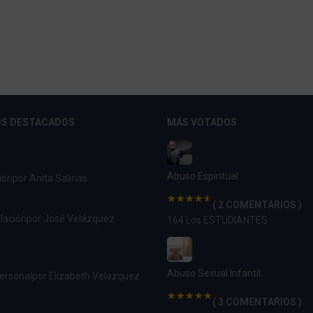
S DESTACADOS
MÁS VOTADOS
Abuso Espiritual
ión
por Anita Salinas
( 2 COMENTARIOS )
lación
por José Velázquez
164 Los ESTUDIANTES
Abuso Sexual Infantil
ersonal
por Elizabeth Velazquez
( 3 COMENTARIOS )