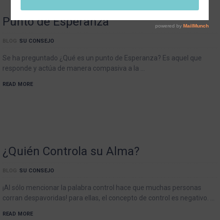
Punto de Esperanza
BLOG
SU CONSEJO
Se ha preguntado ¿Qué es un punto de Esperanza? Es aquel que
responde y actúa de manera compasiva a la …
READ MORE
¿Quién Controla su Alma?
BLOG
SU CONSEJO
¡Al sólo mencionar la palabra control hace que muchas personas
corran despavoridas! para ellas, el concepto de control es negativo. …
READ MORE