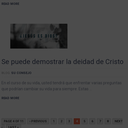
READ MORE
Se puede demostrar la deidad de Cristo
BLOG
SU CONSEJO
En el curso de su vida, usted tendrá que enfrentar varias preguntas
que podrían cambiar su vida para siempre. Estas …
READ MORE
PAGE 4 OF 11
‹ PREVIOUS
1
2
3
4
5
6
7
8
NEXT
›
LAST »